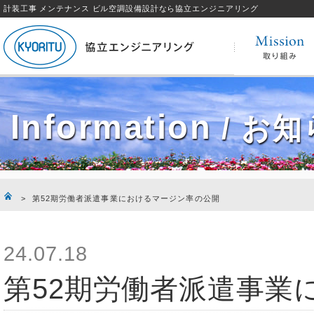
計装工事 メンテナンス ビル空調設備設計なら協立エンジニアリング
Information
/ お
> 第52期労働者派遣事業におけるマージン率の公開
24.07.18
第52期労働者派遣事業