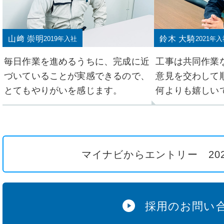
山﨑 崇明
鈴木 大騎
2019年入社
2021年入
毎日作業を進めるうちに、完成に近
工事は共同作業
づいていることが実感できるので、
意見を交わして
とてもやりがいを感じます。
何よりも嬉しい
マイナビからエントリー 202
採用のお問い