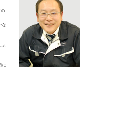
備の
かな
によ
切に