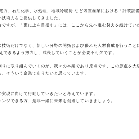
電力、石油化学、水処理、地域冷暖房 など装置産業における「計装設
い技術力をご提供してきました。
分ですが、「更に上を目指す」には、ここから先へ進む努力を続けてい
ス技術だけでなく、新しい分野の開拓および優れた人材育成を行うこと
応えできるよう努力し、成長していくことが必要不可欠です。
創りに取り組んでいくのが、我々の本業であり原点です。この原点を大
る、そういう企業でありたいと思っています。
」
の実現に向けて行動していきたいと考えています。
レンジできる方、是非一緒に未来を創造していきましょう。