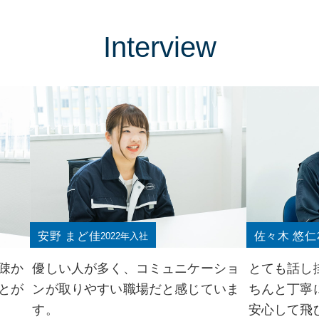
Interview
安野 まど佳
佐々木 悠仁
2022年入社
優しい人が多く、コミュニケーショ
とても話し
疎か
ンが取りやすい職場だと感じていま
ちんと丁寧
とが
す。
安心して飛