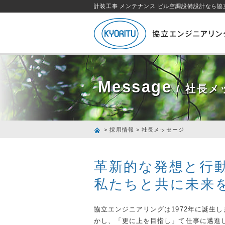
計装工事 メンテナンス ビル空調設備設計なら
Message
/ 社長メ
>
採用情報
> 社長メッセージ
革新的な発想と行
私たちと共に未来
協立エンジニアリングは1972年に誕生
かし、「更に上を目指し」て仕事に邁進