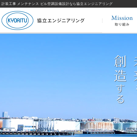
計装工事 メンテナンス ビル空調設備設計なら協立エンジニアリング